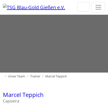
Direkt zur Hauptnavigation springen
Direkt zum Inhalt springen
Home
Unser Team
Trainer
Marcel Teppich
Marcel Teppich
Capoeira