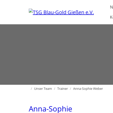
Direkt zur Hauptnavigation springen
Direkt zum Inhalt springen
N
K
Home
Unser Team
Trainer
Anna-Sophie Weber
Anna-Sophie